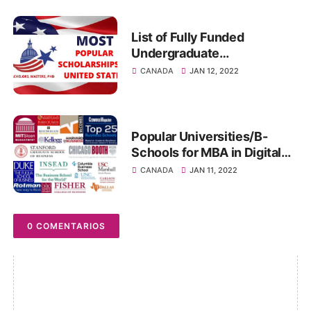
List of Fully Funded
Undergraduate
Scholarships in USA 2022
CANADA
JAN 12, 2022
Popular Universities/B-
Schools for MBA in Digital
Marketing in the world
CANADA
JAN 11, 2022
0 COMENTARIOS