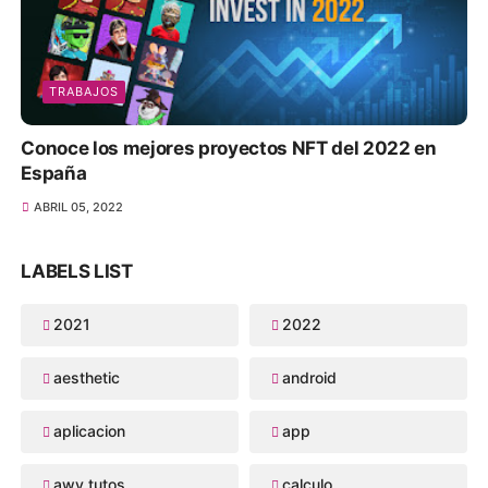
TRABAJOS
Conoce los mejores proyectos NFT del 2022 en
España
ABRIL 05, 2022
LABELS LIST
2021
2022
aesthetic
android
aplicacion
app
awy tutos
calculo