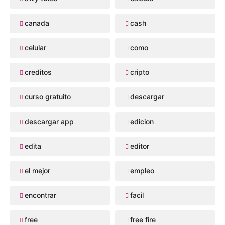
canada
cash
celular
como
creditos
cripto
curso gratuito
descargar
descargar app
edicion
edita
editor
el mejor
empleo
encontrar
facil
free
free fire