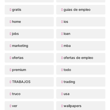
gratis
guias de empleo
home
ios
jobs
loan
marketing
mba
ofertas
ofertas de empleo
premium
todo
TRABAJOS
trading
truco
usa
ver
wallpapers